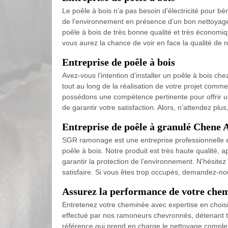
Le poêle à bois n’a pas besoin d’électricité pour bé
de l’environnement en présence d’un bon nettoyage
poêle à bois de très bonne qualité et très économ
vous aurez la chance de voir en face la qualité de n
Entreprise de poêle à bois
Avez-vous l’intention d’installer un poêle à bois c
tout au long de la réalisation de votre projet comm
possédons une compétence pertinente pour offrir un 
de garantir votre satisfaction. Alors, n’attendez plu
Entreprise de poêle à granulé Chene 
SGR ramonage est une entreprise professionnelle et 
poêle à bois. Notre produit est très haute qualité, 
garantir la protection de l’environnement. N’hésite
satisfaire. Si vous êtes trop occupés, demandez-no
Assurez la performance de votre ch
Entretenez votre cheminée avec expertise en cho
effectué par nos ramoneurs chevronnés, détenant 
référence qui prend en charge le nettoyage complet 