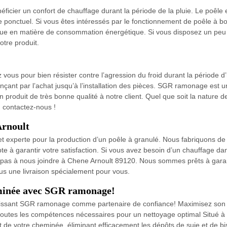
néficier un confort de chauffage durant la période de la pluie. Le poêle 
 ponctuel. Si vous êtes intéressés par le fonctionnement de poêle à b
ique en matière de consommation énergétique. Si vous disposez un peu
otre produit.
hez vous pour bien résister contre l’agression du froid durant la pério
ençant par l’achat jusqu’à l’installation des pièces. SGR ramonage est 
produit de très bonne qualité à notre client. Quel que soit la nature 
s, contactez-nous !
Arnoult
experte pour la production d’un poêle à granulé. Nous fabriquons de po
apte à garantir votre satisfaction. Si vous avez besoin d’un chauffage 
z pas à nous joindre à Chene Arnoult 89120. Nous sommes prêts à garantir
us une livraison spécialement pour vous.
eminée avec SGR ramonage!
isissant SGR ramonage comme partenaire de confiance! Maximisez son
toutes les compétences nécessaires pour un nettoyage optimal Situé 
de votre cheminée, éliminant efficacement les dépôts de suie et de bis