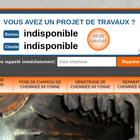
VOUS AVEZ UN PROJET DE TRAVAUX ?
indisponible
Bureau
DEVIS
GRATUIT
indisponible
Chantier
re rappelé immédiatement:
DE
POSE DE CHAPEAU DE
DÉBISTRAGE DE
RÉPARAT
89
CHEMINÉE 89 YONNE
CHEMINÉE 89 YONNE
CHEMINÉE 