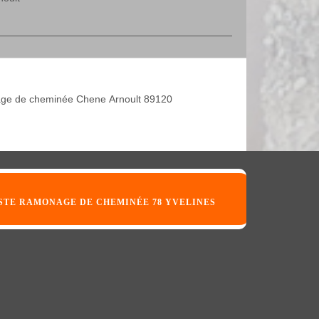
ge de cheminée Chene Arnoult 89120
STE RAMONAGE DE CHEMINÉE 78 YVELINES