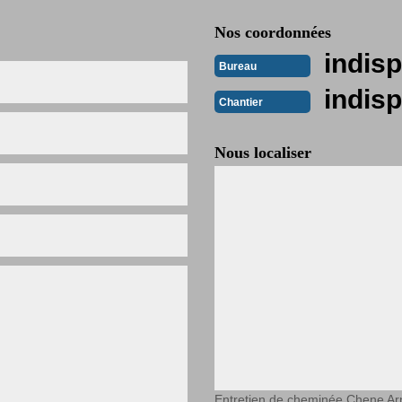
Nos coordonnées
indisp
Bureau
indisp
Chantier
Nous localiser
Entretien de cheminée Chene Ar