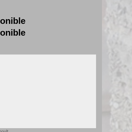
onible
onible
noult