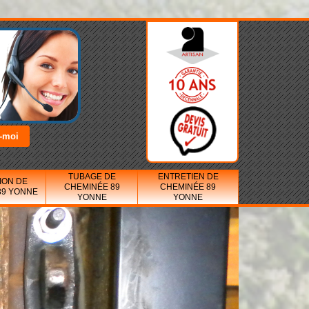
TUBAGE DE
ENTRETIEN DE
ION DE
CHEMINÉE 89
CHEMINÉE 89
89 YONNE
YONNE
YONNE