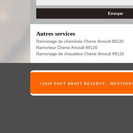
Autres services
Ramonage de cheminée Chene Arnoult 89120
Ramoneur Chene Arnoult 89120
Ramonage de chaudière Chene Arnoult 89120
©2019 TOUT DROIT RÉSERVÉ -
MENTION