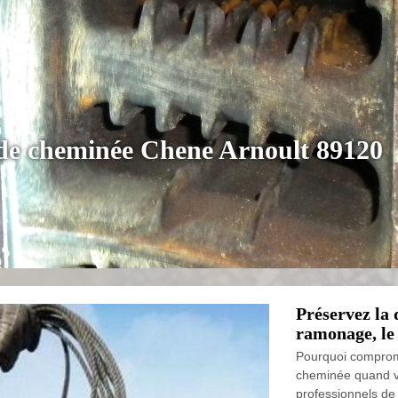
n de cheminée Chene Arnoult 89120
Préservez la
ramonage, le
Pourquoi comprome
cheminée quand v
professionnels de