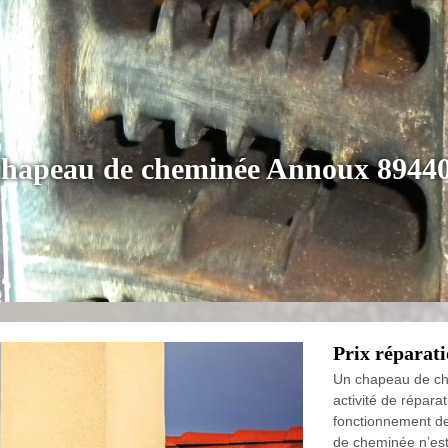
 chapeau de cheminée Annoux 8944
Prix réparat
Un chapeau de ch
activité de répara
fonctionnement de
de cheminée n’est