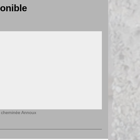
onible
e cheminée Annoux