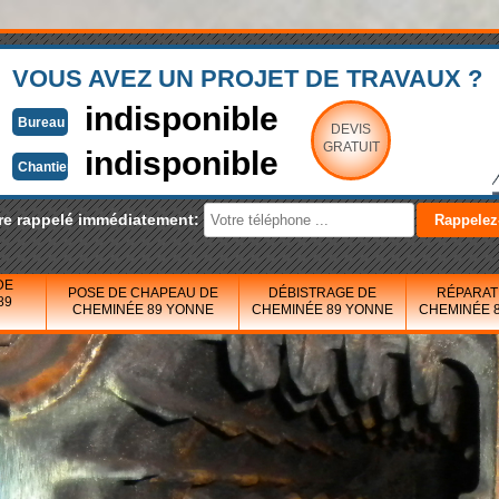
VOUS AVEZ UN PROJET DE TRAVAUX ?
indisponible
Bureau
DEVIS
GRATUIT
indisponible
Chantier
re rappelé immédiatement:
DE
POSE DE CHAPEAU DE
DÉBISTRAGE DE
RÉPARAT
89
CHEMINÉE 89 YONNE
CHEMINÉE 89 YONNE
CHEMINÉE 