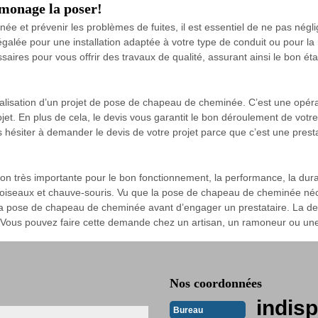
monage la poser!
ée et prévenir les problèmes de fuites, il est essentiel de ne pas nég
alée pour une installation adaptée à votre type de conduit ou pour la 
es pour vous offrir des travaux de qualité, assurant ainsi le bon éta
alisation d’un projet de pose de chapeau de cheminée. C’est une opéra
jet. En plus de cela, le devis vous garantit le bon déroulement de votre 
iter à demander le devis de votre projet parce que c’est une prestatio
 très importante pour le bon fonctionnement, la performance, la durabi
 oiseaux et chauve-souris. Vu que la pose de chapeau de cheminée néces
la pose de chapeau de cheminée avant d’engager un prestataire. La de
 Vous pouvez faire cette demande chez un artisan, un ramoneur ou une
Nos coordonnées
indisp
Bureau