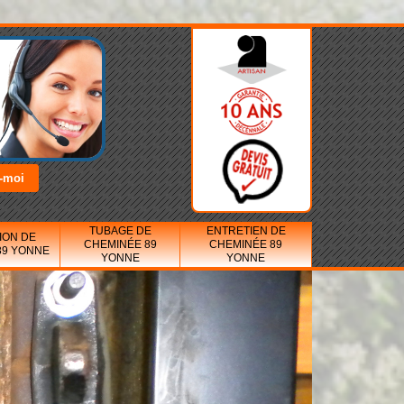
TUBAGE DE
ENTRETIEN DE
ION DE
CHEMINÉE 89
CHEMINÉE 89
89 YONNE
YONNE
YONNE