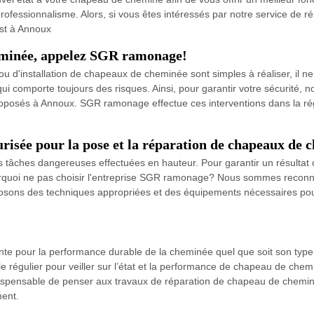
rofessionnalisme. Alors, si vous êtes intéressés par notre service de
est à Annoux
heminée, appelez SGR ramonage!
ou d'installation de chapeaux de cheminée sont simples à réaliser, il n
ui comporte toujours des risques. Ainsi, pour garantir votre sécurité, 
 proposés à Annoux. SGR ramonage effectue ces interventions dans la ré
isée pour la pose et la réparation de chapeaux de 
tâches dangereuses effectuées en hauteur. Pour garantir un résultat o
ourquoi ne pas choisir l'entreprise SGR ramonage? Nous sommes reconnus
ons des techniques appropriées et des équipements nécessaires pour i
te pour la performance durable de la cheminée quel que soit son type 
ôle régulier pour veiller sur l’état et la performance de chapeau de ch
spensable de penser aux travaux de réparation de chapeau de cheminé a
ment.