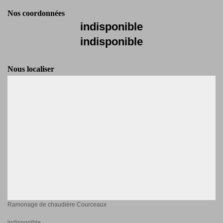
Nos coordonnées
indisponible
indisponible
Nous localiser
Ramonage de chaudière Courceaux
indisponible