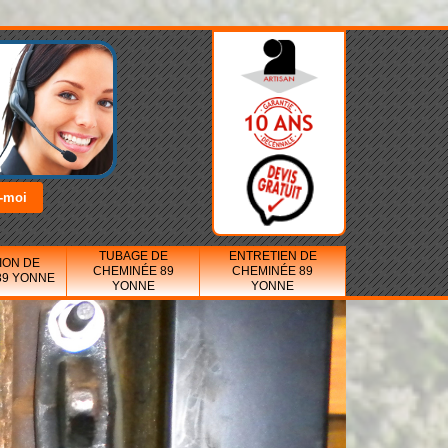
TUBAGE DE
ENTRETIEN DE
ION DE
CHEMINÉE 89
CHEMINÉE 89
89 YONNE
YONNE
YONNE