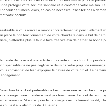
nce vous aide à connaitre l’état de votre chaudière le plus vite possib
de protéger votre sécurité sanitaire et le confort de votre maison. Le 
de conduit de fumées. Alors, en cas de nécessité, n’hésitez pas à dema
t et votre sécurité.
réalisable si vous arrivez à ramoner correctement et ponctuellement vo
place le bon fonctionnement de votre chaudière dans le but de garder s
ère, n’attendez plus. Il faut le faire très vite afin de garder sa bonne
mande de devis est une activité importante sur le choix d’un prestatair
nc indispensable de ne pas négliger le devis de votre projet de ramonag
ui vous convient et de bien expliquer la nature de votre projet. La deman
ans engagement.
ne chaudière, il est préférable de bien mener une recherche sur le pri
ix de ramonage d’une chaudière n’est pas tous même. Le cout de ramonag
x environs de 74 euros, pour le nettoyage avec traitement curatif, il fa
e cout est aux alentours de 309 euros.