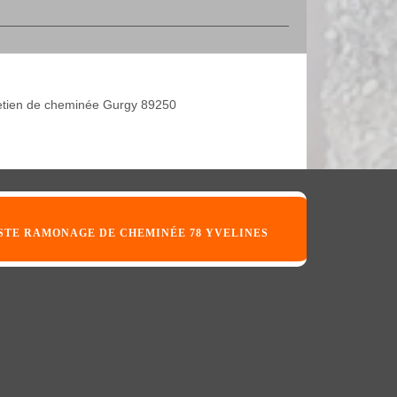
etien de cheminée Gurgy 89250
STE RAMONAGE DE CHEMINÉE 78 YVELINES