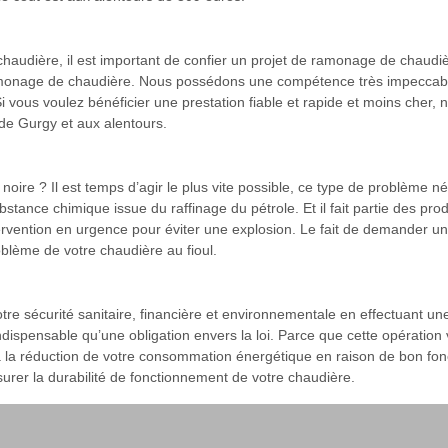
 chaudière, il est important de confier un projet de ramonage de chau
ramonage de chaudière. Nous possédons une compétence très impeccabl
 Si vous voulez bénéficier une prestation fiable et rapide et moins cher,
e de Gurgy et aux alentours.
ire ? Il est temps d’agir le plus vite possible, ce type de problème néc
stance chimique issue du raffinage du pétrole. Et il fait partie des pro
ervention en urgence pour éviter une explosion. Le fait de demander un
blème de votre chaudière au fioul.
tre sécurité sanitaire, financière et environnementale en effectuant u
ispensable qu’une obligation envers la loi. Parce que cette opération v
à la réduction de votre consommation énergétique en raison de bon f
surer la durabilité de fonctionnement de votre chaudière.