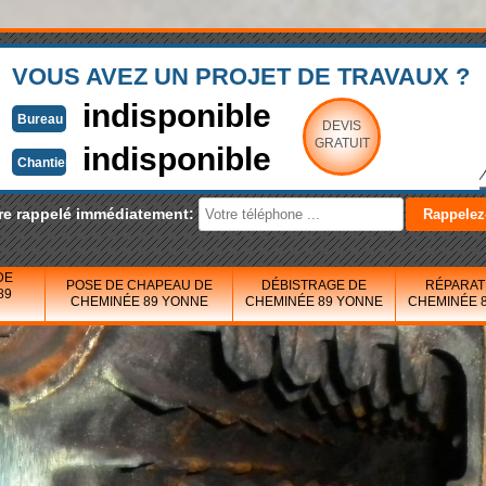
VOUS AVEZ UN PROJET DE TRAVAUX ?
indisponible
Bureau
DEVIS
GRATUIT
indisponible
Chantier
re rappelé immédiatement:
DE
POSE DE CHAPEAU DE
DÉBISTRAGE DE
RÉPARAT
89
CHEMINÉE 89 YONNE
CHEMINÉE 89 YONNE
CHEMINÉE 