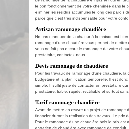
Le ramonage de la chaudière en gaz et fioul en urge
le bon fonctionnement de votre cheminée dans le but 
éliminer les résidus accumulés le long des parois 
parce que c’est très indispensable pour votre confor
Artisan ramonage chaudière
Ne pas manquer de la chaleur à la maison est bien 
ramonage d’une chaudière vous permet de mettre en 
vous ne fait pas encore le ramonage de votre chaudi
prestataire, contactez-nous.
Devis ramonage de chaudière
Pour les travaux de ramonage d’une chaudière, la de
budgétaire et la planification temporelle. Il est do
simple. Il suffit juste de contacter un prestataire q
prestataire, fiable, rapide, rectifiable et surtout s
Tarif ramonage chaudière
Avant de mettre en œuvre un projet de ramonage d’u
financier durant la réalisation des travaux. Le pr
Pour le ramonage d’une chaudière bois le prix est au
entretien de chaudière avec ramonage de conduit, l