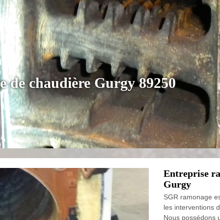
e de chaudière Gurgy 89250
Entreprise r
Gurgy
SGR ramonage est 
les interventions 
Nous possédons u