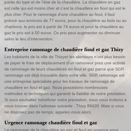
partie du type et de l’état de la chaudière. La chaudière en gaz
est celle qui est moins cher et c’est la chaudière en fioul qui est le
plus cher. Pour le ramonage d’une chaudière au fioul, il faut
prévoir aux environs de 77 euros, pour la chaudière au bois ou au
charbons, le prix est à partir de 74 euros et pour la chaudière au
gaz le prix est à 50 euros. Ce prix peut augmenter ou diminuer
selon le lieu d’intervention.
Entreprise ramonage de chaudière fioul et gaz Thizy
Les habitants de la ville de Thizyet les alentours n’ont plus besoin
de payer le frais de déplacement d’un ramoneur pour une activité
de ramonage de leurs chaudières en fioul et gaz parce que SGR
ramonage est déjà trouvable dans votre ville. SGR ramonage est
une entreprise spécialiste pour les travaux de ramonage de
chaudière en fioul et gaz. Nous possédons nombreuses
méthodes et techniques qui garantit la fiabilité de notre prestation.
Si vous souhaitez bénéficier notre prestation, nous vous invitons à
nous trouver dans l’adresse suivante : Thizy 89420. Mais si vous
ne disposez pas de temps, appelez-nous alors.
Urgence ramonage chaudière fioul et gaz
Le ramonage de la chaudière en gaz et fioul en urgence vous