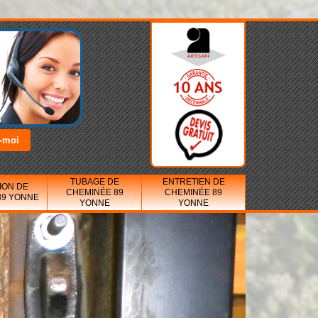
TUBAGE DE
ENTRETIEN DE
ION DE
CHEMINÉE 89
CHEMINÉE 89
89 YONNE
YONNE
YONNE