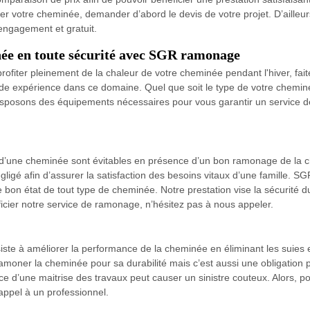
votre cheminée, demander d’abord le devis de votre projet. D’ailleurs, c
ngagement et gratuit.
inée en toute sécurité avec SGR ramonage
 profiter pleinement de la chaleur de votre cheminée pendant l'hiver, f
ide expérience dans ce domaine. Quel que soit le type de votre chemi
disposons des équipements nécessaires pour vous garantir un service d
’une cheminée sont évitables en présence d’un bon ramonage de la chem
négligé afin d’assurer la satisfaction des besoins vitaux d’une famille
on état de tout type de cheminée. Notre prestation vise la sécurité du
éficier notre service de ramonage, n’hésitez pas à nous appeler.
ste à améliorer la performance de la cheminée en éliminant les suies e
oner la cheminée pour sa durabilité mais c’est aussi une obligation pou
nce d’une maitrise des travaux peut causer un sinistre couteux. Alors, po
appel à un professionnel.