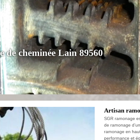
e de cheminée Lain 89560
Artisan ramo
SGR ramonage est 
de ramonage d’un
ramonage en haut 
performance et ég