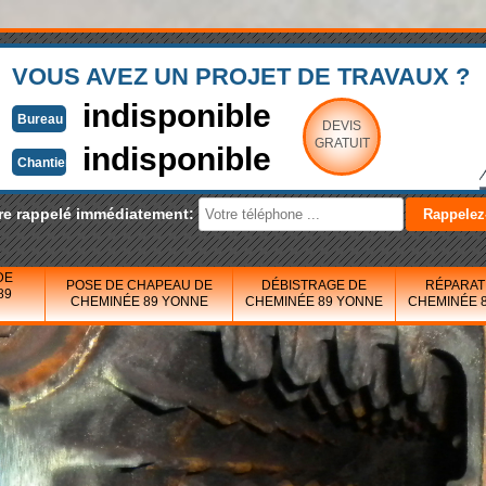
VOUS AVEZ UN PROJET DE TRAVAUX ?
indisponible
Bureau
DEVIS
GRATUIT
indisponible
Chantier
re rappelé immédiatement:
DE
POSE DE CHAPEAU DE
DÉBISTRAGE DE
RÉPARAT
89
CHEMINÉE 89 YONNE
CHEMINÉE 89 YONNE
CHEMINÉE 