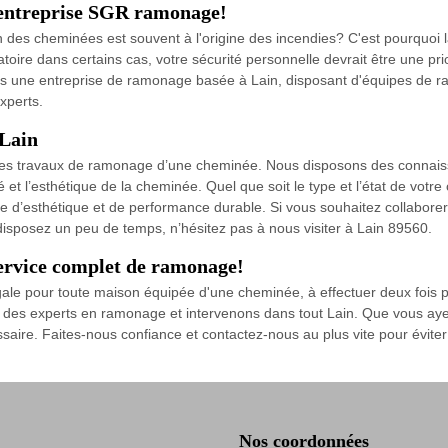
'entreprise SGR ramonage!
n des cheminées est souvent à l'origine des incendies? C'est pourquoi l
oire dans certains cas, votre sécurité personnelle devrait être une pri
e entreprise de ramonage basée à Lain, disposant d'équipes de ramo
xperts.
 Lain
les travaux de ramonage d’une cheminée. Nous disposons des connaiss
é et l’esthétique de la cheminée. Quel que soit le type et l’état de vot
ière d’esthétique et de performance durable. Si vous souhaitez collab
 disposez un peu de temps, n’hésitez pas à nous visiter à Lain 89560.
rvice complet de ramonage!
gale pour toute maison équipée d'une cheminée, à effectuer deux fois
es experts en ramonage et intervenons dans tout Lain. Que vous aye
aire. Faites-nous confiance et contactez-nous au plus vite pour évite
Nos coordonnées