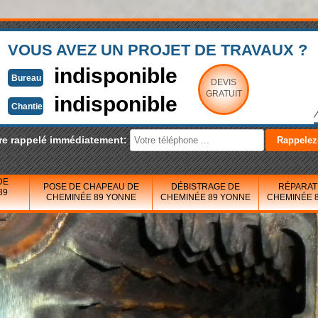
VOUS AVEZ UN PROJET DE TRAVAUX ?
indisponible
Bureau
DEVIS
GRATUIT
indisponible
Chantier
re rappelé immédiatement:
DE
POSE DE CHAPEAU DE
DÉBISTRAGE DE
RÉPARAT
89
CHEMINÉE 89 YONNE
CHEMINÉE 89 YONNE
CHEMINÉE 