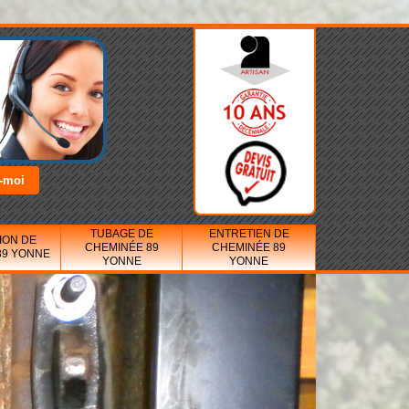
TUBAGE DE
ENTRETIEN DE
ION DE
CHEMINÉE 89
CHEMINÉE 89
89 YONNE
YONNE
YONNE