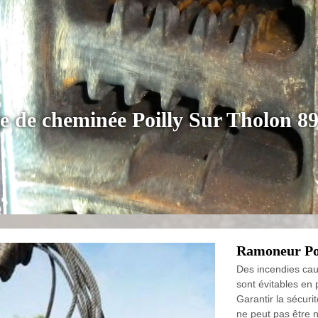
e de cheminée Poilly Sur Tholon 8
Ramoneur Poi
Des incendies cau
sont évitables en
Garantir la sécurit
ne peut pas être n