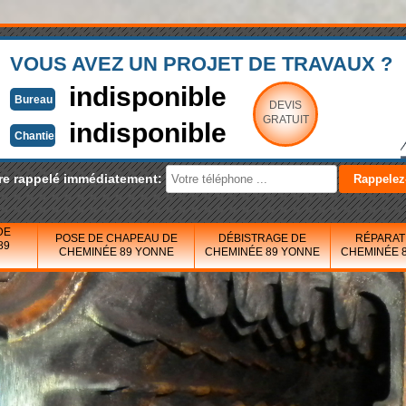
VOUS AVEZ UN PROJET DE TRAVAUX ?
indisponible
Bureau
DEVIS
GRATUIT
indisponible
Chantier
re rappelé immédiatement:
DE
POSE DE CHAPEAU DE
DÉBISTRAGE DE
RÉPARAT
89
CHEMINÉE 89 YONNE
CHEMINÉE 89 YONNE
CHEMINÉE 