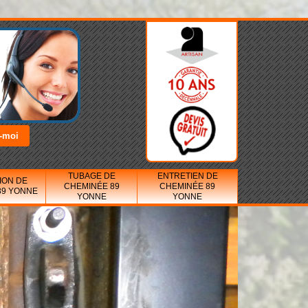
TUBAGE DE
ENTRETIEN DE
ION DE
CHEMINÉE 89
CHEMINÉE 89
89 YONNE
YONNE
YONNE