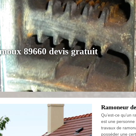
oux 89660 devis gratuit
Ramoneur de
Qu’est-ce qu’un 
est une personne 
travaux de ramona
posséder une cert