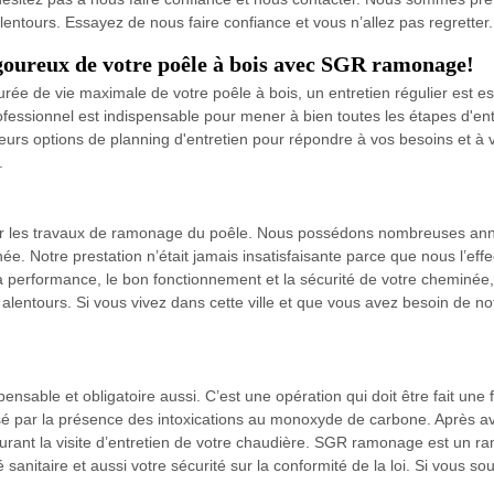
lentours. Essayez de nous faire confiance et vous n’allez pas regretter.
igoureux de votre poêle à bois avec SGR ramonage!
rée de vie maximale de votre poêle à bois, un entretien régulier est es
ofessionnel est indispensable pour mener à bien toutes les étapes d'e
 options de planning d'entretien pour répondre à vos besoins et à votr
.
 les travaux de ramonage du poêle. Nous possédons nombreuses année
e. Notre prestation n’était jamais insatisfaisante parce que nous l’e
la performance, le bon fonctionnement et la sécurité de votre cheminé
entours. Si vous vivez dans cette ville et que vous avez besoin de no
nsable et obligatoire aussi. C’est une opération qui doit être fait une
sé par la présence des intoxications au monoxyde de carbone. Après av
e durant la visite d’entretien de votre chaudière. SGR ramonage est un
sanitaire et aussi votre sécurité sur la conformité de la loi. Si vous s