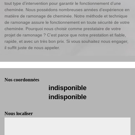
tout type d’intervention pour garantir le fonctionnement d’une
cheminée. Nous possédons nombreuses années d’expérience en
matière de ramonage de cheminée. Notre méthode et technique
de ramonage assure le fonctionnement en toute sécurité de votre
cheminée. Pourquoi nous choisir comme prestataire de votre
projet de ramonage ? C’est parce que notre prestation et fiable,
rapide, et avec un très bon prix. Si vous souhaitez nous engager,
il suffit juste de nous appeler.
Nos coordonnées
indisponible
indisponible
Nous localiser