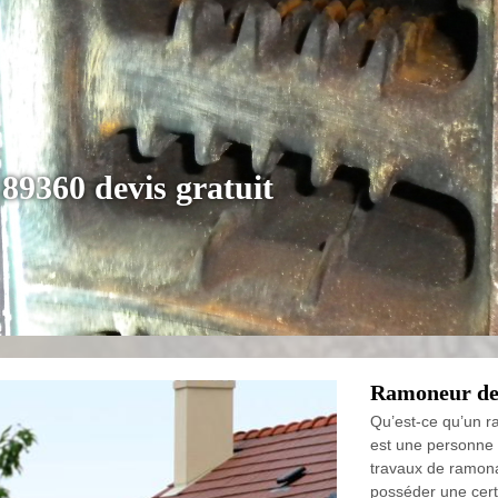
89360 devis gratuit
Ramoneur de
Qu’est-ce qu’un 
est une personne 
travaux de ramona
posséder une cert