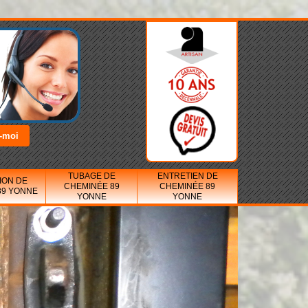
TUBAGE DE
ENTRETIEN DE
ION DE
CHEMINÉE 89
CHEMINÉE 89
89 YONNE
YONNE
YONNE