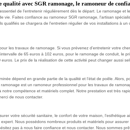
de qualité avec SGR ramonage, le ramoneur de confi
ssentiel de l'entretenir régulièrement dès le départ. Le ramonage et l
de vie. Faites confiance au ramoneur SGR ramonage, l'artisan spéciali
qualifiés se chargera de l'entretien régulier de vos installations à un
e pour les travaux de ramonage. Si vous prévenez d’entretenir votre ch
 l’intervalle de 65 euros à 102 euros, pour le ramonage de conduit, le pr
euros. Le prix de la réalisation de cette activité peut changer aussi s
née dépend en grande partie de la qualité et l’état de poêle. Alors, po
SGR ramonage est un ramoneur professionnel pour les travaux de ramon
notre compétence et matériels complet. Notre prestation est très rapid
merci de nous contacter.
urer votre sécurité sanitaire, le confort de votre maison, l’esthétique 
xpert. Nous possédons nombreux produits et matériels pour assurer l’ef
hésitez pas à nous faire confiance et nous contacter. Nous sommes prêt