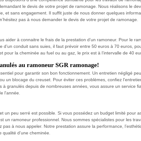
 demandant le devis de votre projet de ramonage. Nous réalisons le dev
fiable, et sans engagement. Il suffit juste de nous donner quelques infor
 n’hésitez pas à nous demander le devis de votre projet de ramonage.
vous aider à connaitre le frais de la prestation d’un ramoneur. Pour le r
age d’un conduit sans suies, il faut prévoir entre 50 euros à 70 euros,
et pour la cheminée au fuel ou au gaz, le prix est à l’intervalle de 40 e
 granulés au ramoneur SGR ramonage!
ssentiel pour garantir son bon fonctionnement. Un entretien négligé peut
ou un blocage du creuset. Pour éviter ces problèmes, confiez l'entretie
s à granulés depuis de nombreuses années, vous assure un service fiab
e l'année.
et un peu serré est possible. Si vous possédez un budget limité pour 
t un ramoneur professionnel. Nous sommes spécialistes pour les trav
tez pas à nous appeler. Notre prestation assure la performance, l’esthéti
e qualité d’une cheminée.