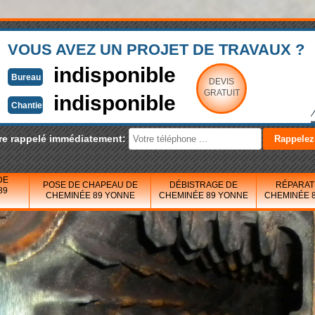
VOUS AVEZ UN PROJET DE TRAVAUX ?
indisponible
Bureau
DEVIS
GRATUIT
indisponible
Chantier
re rappelé immédiatement:
DE
POSE DE CHAPEAU DE
DÉBISTRAGE DE
RÉPARAT
89
CHEMINÉE 89 YONNE
CHEMINÉE 89 YONNE
CHEMINÉE 