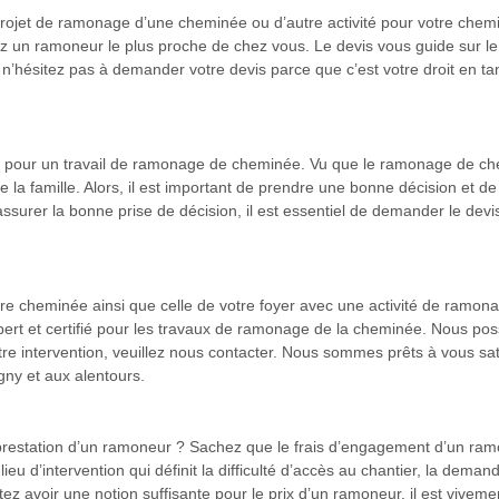
projet de ramonage d’une cheminée ou d’autre activité pour votre chem
 un ramoneur le plus proche de chez vous. Le devis vous guide sur le b
n’hésitez pas à demander votre devis parce que c’est votre droit en tant
pour un travail de ramonage de cheminée. Vu que le ramonage de chemi
de la famille. Alors, il est important de prendre une bonne décision et d
 assurer la bonne prise de décision, il est essentiel de demander le devi
otre cheminée ainsi que celle de votre foyer avec une activité de ramon
rt et certifié pour les travaux de ramonage de la cheminée. Nous po
 notre intervention, veuillez nous contacter. Nous sommes prêts à vous
gny et aux alentours.
 prestation d’un ramoneur ? Sachez que le frais d’engagement d’un ramo
eu d’intervention qui définit la difficulté d’accès au chantier, la demand
tez avoir une notion suffisante pour le prix d’un ramoneur, il est viveme