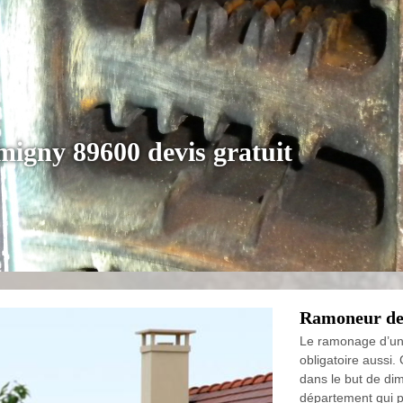
igny 89600 devis gratuit
Ramoneur de
Le ramonage d’une
obligatoire aussi. 
dans le but de dim
département qui p