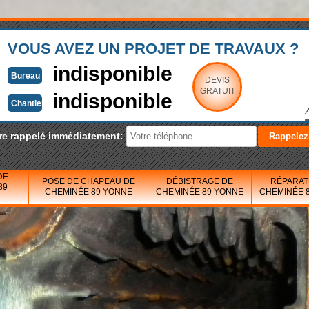
VOUS AVEZ UN PROJET DE TRAVAUX ?
indisponible
Bureau
DEVIS
GRATUIT
indisponible
Chantier
re rappelé immédiatement:
DE
POSE DE CHAPEAU DE
DÉBISTRAGE DE
RÉPARAT
89
CHEMINÉE 89 YONNE
CHEMINÉE 89 YONNE
CHEMINÉE 