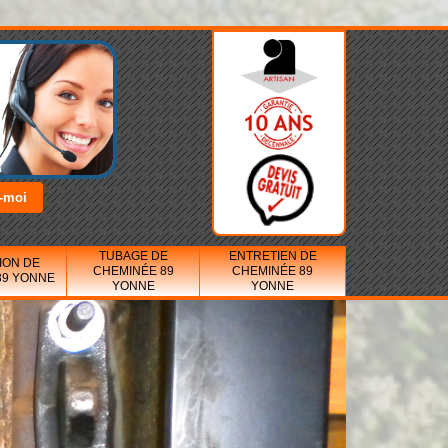
TUBAGE DE
ENTRETIEN DE
ION DE
CHEMINÉE 89
CHEMINÉE 89
89 YONNE
YONNE
YONNE