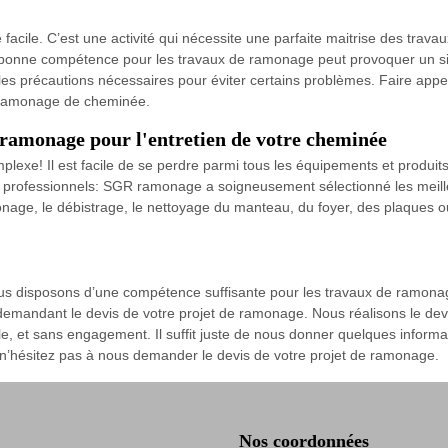
 facile. C’est une activité qui nécessite une parfaite maitrise des trav
 bonne compétence pour les travaux de ramonage peut provoquer un sini
te les précautions nécessaires pour éviter certains problèmes. Faire ap
de ramonage de cheminée.
 ramonage pour l'entretien de votre cheminée
lexe! Il est facile de se perdre parmi tous les équipements et produits
es professionnels: SGR ramonage a soigneusement sélectionné les meille
onage, le débistrage, le nettoyage du manteau, du foyer, des plaques o
s disposons d’une compétence suffisante pour les travaux de ramona
 demandant le devis de votre projet de ramonage. Nous réalisons le dev
fiable, et sans engagement. Il suffit juste de nous donner quelques infor
 n’hésitez pas à nous demander le devis de votre projet de ramonage.
Nos coordonnées