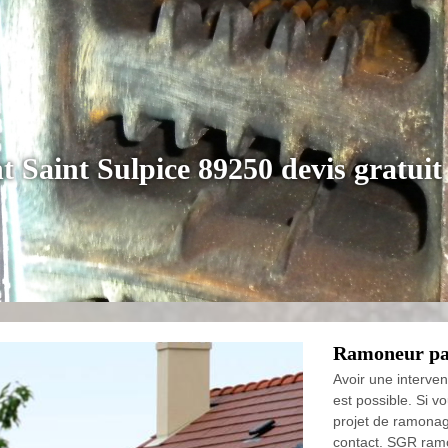
Saint Sulpice 89250 devis gratuit
Ramoneur pa
Avoir une interve
est possible. Si v
projet de ramona
contact. SGR ram