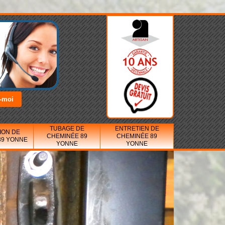
TUBAGE DE
ENTRETIEN DE
ION DE
CHEMINÉE 89
CHEMINÉE 89
89 YONNE
YONNE
YONNE