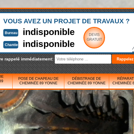
VOUS AVEZ UN PROJET DE TRAVAUX ?
indisponible
Bureau
DEVIS
GRATUIT
indisponible
Chantier
re rappelé immédiatement:
DE
POSE DE CHAPEAU DE
DÉBISTRAGE DE
RÉPARAT
89
CHEMINÉE 89 YONNE
CHEMINÉE 89 YONNE
CHEMINÉE 