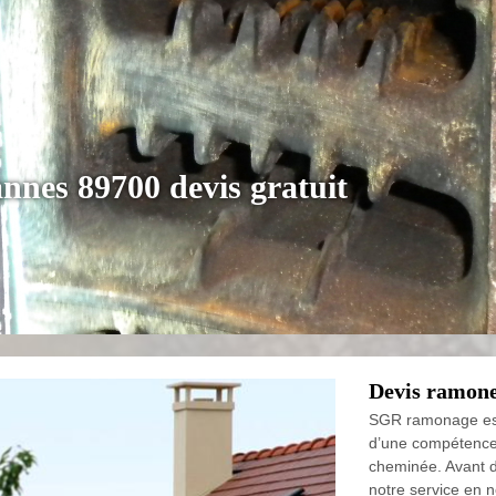
nnes 89700 devis gratuit
Devis ramon
SGR ramonage est
d’une compétence 
cheminée. Avant d
notre service en 