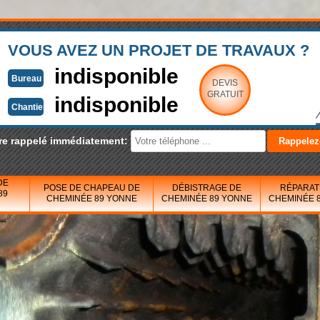
VOUS AVEZ UN PROJET DE TRAVAUX ?
indisponible
Bureau
DEVIS
GRATUIT
indisponible
Chantier
re rappelé immédiatement:
DE
POSE DE CHAPEAU DE
DÉBISTRAGE DE
RÉPARAT
89
CHEMINÉE 89 YONNE
CHEMINÉE 89 YONNE
CHEMINÉE 