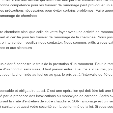
 bonne compétence pour les travaux de ramonage peut provoquer un sini
te les précautions nécessaires pour éviter certains problèmes. Faire ap
de ramonage de cheminée.
otre cheminée ainsi que celle de votre foyer avec une activité de ramon
rt et certifié pour les travaux de ramonage de la cheminée. Nous po
 notre intervention, veuillez nous contacter. Nous sommes prêts à vous
nes et aux alentours.
vous aider à connaitre le frais de la prestation d’un ramoneur. Pour le r
age d’un conduit sans suies, il faut prévoir entre 50 euros à 70 euros,
et pour la cheminée au fuel ou au gaz, le prix est à l’intervalle de 40 e
nsable et obligatoire aussi. C’est une opération qui doit être fait une
sé par la présence des intoxications au monoxyde de carbone. Après av
e durant la visite d’entretien de votre chaudière. SGR ramonage est un
sanitaire et aussi votre sécurité sur la conformité de la loi. Si vous s