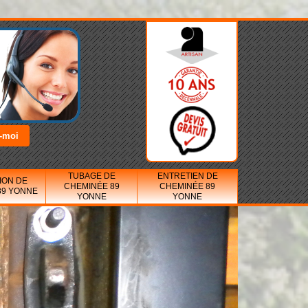
TUBAGE DE
ENTRETIEN DE
ION DE
CHEMINÉE 89
CHEMINÉE 89
89 YONNE
YONNE
YONNE