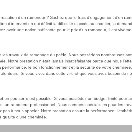
 prestation d’un ramoneur ? Sachez que le frais d’engagement d’un ramo
eu d’intervention qui définit la difficulté d’accès au chantier, la demand
tez avoir une notion suffisante pour le prix d’un ramoneur, il est viveme
 les travaux de ramonage du poêle. Nous possédons nombreuses année
e. Notre prestation n’était jamais insatisfaisante parce que nous l’e
la performance, le bon fonctionnement et la sécurité de votre cheminé
lentours. Si vous vivez dans cette ville et que vous avez besoin de no
et un peu serré est possible. Si vous possédez un budget limité pour 
t un ramoneur professionnel. Nous sommes spécialistes pour les trav
tez pas à nous appeler. Notre prestation assure la performance, l’esthéti
e qualité d’une cheminée.