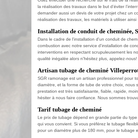
Osez effectuer une recherche sur le frais de la réali
la réalisation des travaux dans le but d’éviter l’in
demander aussi un devis de votre projet chez un cou
réalisation des travaux, les matériels à utiliser ains
Installation de conduit de cheminée,
Dans le cadre de l'installation d'un conduit de ch
combustion avec notre service d'installation de con
interventions en respectant scrupuleusement les nor
qualité inégalée alors n'hésitez plus, appelez-nous!
Artisan tubage de cheminé Villeperro
SGR ramonage est un artisan professionnel pour tou
diamètre, et la forme de tube de votre choix, nous 
prestation est très satisfaisante, fiable, rapide, mo
hésiter à nous faire confiance. Nous sommes trouva
Tarif tubage de cheminé
Le prix de tubage dépend en grande partie du type d
qui vous convient. Si vous préférez le tubage flex
pour un diamètre plus de 180 mm, pour le tubage e