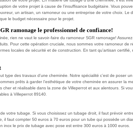
sation de votre projet. En matière de tubage d’une cheminée, il est vive
terruption de votre projet à cause de l’insuffisance budgétaire. Vous pou
vreur, un artisan, un ramoneur ou une entreprise de votre choix. Le de
i que le budget nécessaire pour le projet.
 SGR ramonage le professionnel de confiance!
eminée, rien ne vaut le savoir-faire du ramoneur SGR ramonage! Assure
duits. Pour cette opération cruciale, nous sommes votre ramoneur de ré
mes locales de sécurité et de construction. En tant qu'artisan certifi
t
t type des travaux d’une cheminée. Notre spécialité c’est de poser un 
sommes prêts à garder l’esthétique de votre cheminée en assurer la mei
ins cher et réalisable dans la zone de Villeperrot et aux alentours. Si vo
bles à Villeperrot 89140.
e votre tubage. Si vous choisissez un tubage droit, il faut prévoir ent
ible, il faut compter 50 euros à 70 euros pour un tube qui possède un
n inox le prix de tubage avec pose est entre 300 euros à 1000 euros.