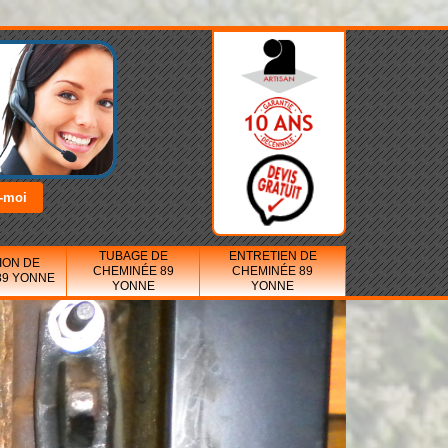
TUBAGE DE
ENTRETIEN DE
ION DE
CHEMINÉE 89
CHEMINÉE 89
89 YONNE
YONNE
YONNE