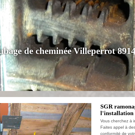
tubage de cheminée Villeperrot 891
SGR ramonage
l'installatio
Vous cherchez à i
Faites appel à des
conformité de vot