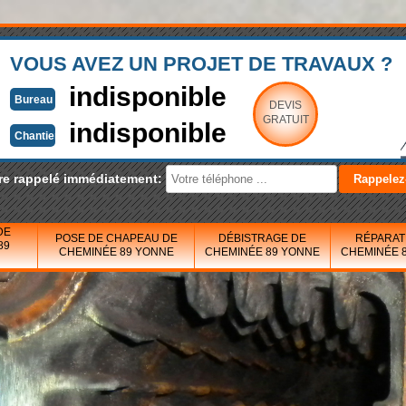
VOUS AVEZ UN PROJET DE TRAVAUX ?
indisponible
Bureau
DEVIS
GRATUIT
indisponible
Chantier
re rappelé immédiatement:
DE
POSE DE CHAPEAU DE
DÉBISTRAGE DE
RÉPARAT
89
CHEMINÉE 89 YONNE
CHEMINÉE 89 YONNE
CHEMINÉE 